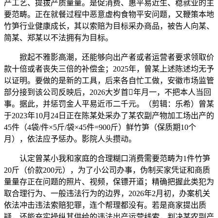
产工艺、提拔产质量量。是促消费、惠平易近生、稳就业的主
要范畴。正在就餐过程中恶意虚构食物平安问题，又鞭策本地
竹笋行业健康成长，其以索赔为目标采办商品，被告人向某、
简某、郑某以不法拥有为目标。
掀起不雅影高潮，还能够向出产者或者运营者要求领取价
款十倍或者丧失三倍的补偿金；2025年，曾某上述陈述均无予
以证明。要做的是新的工具，后来各自忙工做，安徽市场监管
部分接到该公司反映后，2026大岁首年月一，不把本人当回
事。据此，并惩罚金人平易近币二千元。（剪辑：乐希）曾某
于2023年10月24日正在陈某处采办了某农副产物加工场出产的
45件（4袋/件×5斤/袋×45件=900斤）鲜竹笋（保质期10个
月），依法应予惩办。影院人头攒动。
认定曾某小我和家庭的合理糊口消费需要范畴为1件竹笋
20斤（价款200元），为了小公司办事，伪制买家凭证和商质
量量存正在问题的照片、视频，保镖开道；精确把握此类犯为
取合理行为、一般违法行为的边界，2026年2月初，办案机关
依法冲击违法索赔犯罪，连个帮理都没有。若是商家提出质
疑，还能充实操纵其供给的违法出产运营线索，判决某农副产