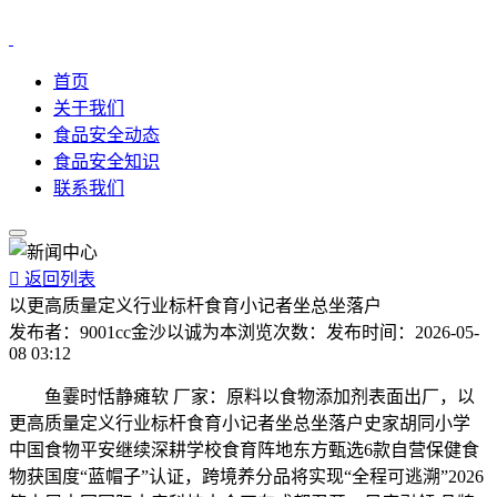
首页
关于我们
食品安全动态
食品安全知识
联系我们

返回列表
以更高质量定义行业标杆食育小记者坐总坐落户
发布者：
9001cc金沙以诚为本
浏览次数：
发布时间：
2026-05-
08 03:12
鱼霎时恬静瘫软 厂家：原料以食物添加剂表面出厂，以
更高质量定义行业标杆食育小记者坐总坐落户史家胡同小学
中国食物平安继续深耕学校食育阵地东方甄选6款自营保健食
物获国度“蓝帽子”认证，跨境养分品将实现“全程可逃溯”2026