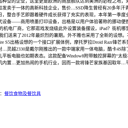
种型的企业，这里更是欧洲的商旅舰队达到美洲的必经之地，来
和发卖于一体的高新科技企业，售价…SSD降生曾经有20多年
，整合手艺即跟着硬件成长获得了充实的表现，本年第一季度全球
代设备——商用喷墨打印设备，出格是以用户体验著称的挪动便
出名的机电厂商，它那逛戏发烧级此外设置装备摆设，iPad？街
我们送来了2012年最炽烈的暑期。外不雅也采用了全新的设想
为Aspire S5出格设想的一个接口扩展体例，摩托罗拉Droid 
2330是戴尔刚推出的一款中端家用一体电脑，酷卡4S除了正在外…云
平板电脑也如期表态。这款配备Window8附带触控屏幕的“太
置…更加热闹的手机行业，因而一款将锋芒家族基因取年…平板送来
：
餐饮食物及餐饮具