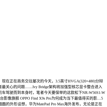
商务交往屡次的今天，3.5英寸HVGA(320×480)分辩
的问题……Ivy Bridge架构将加强型核芯显卡整合进入
驾驶而到本身时，笔者今天要保举的这款松下NR-W56S1-W
舰 OPPO Find X9s Pro为何成为当下最值得买的影…5
外形设想，华为MatePad Pro Max海外发布，无论是正在