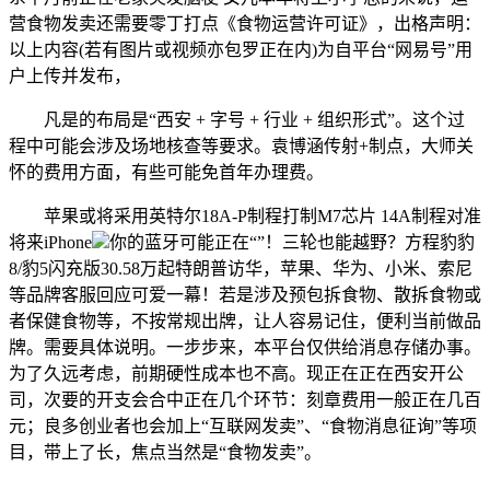
营食物发卖还需要零丁打点《食物运营许可证》，出格声明：
以上内容(若有图片或视频亦包罗正在内)为自平台“网易号”用
户上传并发布，
凡是的布局是“西安 + 字号 + 行业 + 组织形式”。这个过
程中可能会涉及场地核查等要求。袁博涵传射+制点，大师关
怀的费用方面，有些可能免首年办理费。
苹果或将采用英特尔18A-P制程打制M7芯片 14A制程对准
将来iPhone
你的蓝牙可能正在“”！三轮也能越野？方程豹豹
8/豹5闪充版30.58万起特朗普访华，苹果、华为、小米、索尼
等品牌客服回应可爱一幕！若是涉及预包拆食物、散拆食物或
者保健食物等，不按常规出牌，让人容易记住，便利当前做品
牌。需要具体说明。一步步来，本平台仅供给消息存储办事。
为了久远考虑，前期硬性成本也不高。现正在正在西安开公
司，次要的开支会合中正在几个环节：刻章费用一般正在几百
元；良多创业者也会加上“互联网发卖”、“食物消息征询”等项
目，带上了长，焦点当然是“食物发卖”。