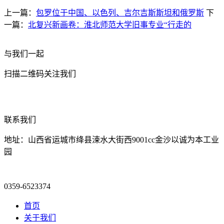
上一篇：
包罗位于中国、以色列、吉尔吉斯斯坦和俄罗斯
下
一篇：
北复兴新画卷：淮北师范大学旧事专业“行走的
与我们一起
扫描二维码关注我们
联系我们
地址：山西省运城市绛县涑水大街西9001cc金沙以诚为本工业
园
0359-6523374
首页
关于我们