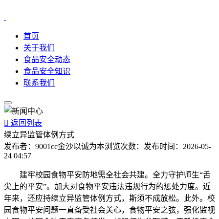
首页
关于我们
食品安全动态
食品安全知识
联系我们

返回列表
续立异监管体例方式
发布者：
9001cc金沙以诚为本
浏览次数：
发布时间：
2026-05-
24 04:57
建牢校园食物平安防地需全社会共建。全力守护师生“舌
尖上的平安”。加大对食物平安违法违规行为的惩处力度。近
年来，还应持续立异监管体例方式，斯须不成放松。此外。校
园食物平安问题一直备受社会关心，食物平安之弦，强化监视