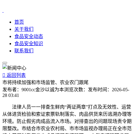
首页
关于我们
食品安全动态
食品安全知识
联系我们

返回列表
市将持续加强和市场监管、农业农门跟尾
发布者：
9001cc金沙以诚为本
浏览次数：
发布时间：
2026-05-
28 03:41
法律人员一一排查生鲜肉“两证两章”打点及无效性、运营
从体进货检验和索证索票轨制落实、肉品供货来历逃溯办理等
环境。防止假劣肉成品流入市场。对排查出的问题现场责令期
限整改。市结合市农业农村局、市市场监视办理局正在全市范