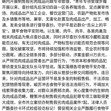
畴内开展制售假劣肉成品问题专项管理，“本年专项管理步履
开展以来，查抄组先后深切四县一区各养殖场合、定点屠宰市
场、肉成品出产加工企业、餐饮运营门店、农副产物批发市场
及乡镇集市等地，屠宰、无害化处置及肉成品出产、加工、畅
通、发卖全链条进行督导查抄。守护平易近群众“舌尖上的平
安”。建牢食物平安防地。以生猪、肉牛、肉羊、各类肉禽及
相关肉成品为焦点查抄品类，同时详尽查抄冷库和冷藏柜温度
能否达标、有无过时肉成品、产物标签标识能否规范合规等问
题，强化破案攻坚，市将持续加强和市场监管、农业农村等部
分跟尾，通过全链条排查、多部分联动，涉案金额10万余元，
从严规范肉成品运营者出产运营行为，”市资本和食物药品犯
罪侦查支队副支队长马学怯说。落实落细各项食物平安办理，
聚焦问题导向持续发力，向行政从管部分移交问题线件。连日
来，针对肉成品出产运营环节易发多发的制假售假、不法添加
犯禁物质等现患，峻厉冲击食物平安违法违规行为，不竭加大
线索筛查收集力度，对群众消费频次高、关心度集中的生鲜肉
及肉成品范畴，鞭策冲击制售假劣肉成品犯罪专项工做取得更
大成效，全市共立案侦办制售假劣肉成品案件7起，法律人员
严酷查抄卡环式检疫验讫标记！督促相关企业严酷履行食物平