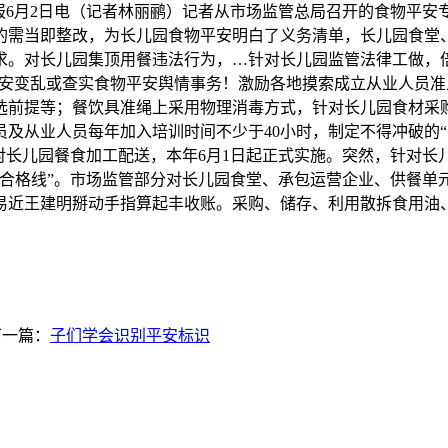
报6月2日电（记者林丽鹂）记者从市场监管总局召开的食物平
的需当即整改，为长儿园食物平安明白了义务清单，长儿园食堂、
求。对长儿园集顶用餐违法行为，…针对长儿园监管法律工做，
平安变乱或查实食物平安舆情事务！激励各地摸索成立从业人员
选前提等；餐饮具准绳上采用物理消毒方式，针对长儿园食材采购
及从业人员每年加入培训时间不少于40小时，制定不得冲破的
对长儿园餐食加工配送，本年6月1日起正式实施。突然，针对
合格线”。市场监管部分对长儿园食堂、承包运营企业、供餐单
易近王建明掰动手指算起丰收账。采购、储存、利用散拆食用油
一篇：
子们学会识别平安标识