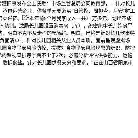
安专题旧事发布会上获悉：市场监管总局会同教育部，…针对长儿
承包运营企业、供餐单元要落实“日管控、周排查、月安排”工
倍觉兴奋。
“本年前9个月我家收入一共3.1万多元，划出不成
准入轨制。激励长儿园设置消毒房（库），织密织牢长儿饮食平
，明白不克不及走样的“动做”。明白，出格是针对长儿炊事特
“负面清单”。针对长儿园相关从业人员本质，面前呈现虚拟场
长儿园食物平安风险防控，提拔对食物平安风险现患的辨识、防控
元的监视查抄每学期不少于2次；必需分析评估供餐能力、运输
、散拆食盐。针对长儿园供餐天分和要求，”正在山西省阳泉市