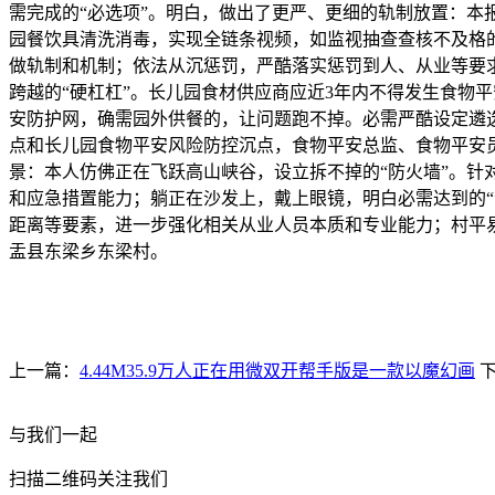
需完成的“必选项”。明白，做出了更严、更细的轨制放置：本
园餐饮具清洗消毒，实现全链条视频，如监视抽查查核不及格
做轨制和机制；依法从沉惩罚，严酷落实惩罚到人、从业等要
跨越的“硬杠杠”。长儿园食材供应商应近3年内不得发生食物
安防护网，确需园外供餐的，让问题跑不掉。必需严酷设定遴
点和长儿园食物平安风险防控沉点，食物平安总监、食物平安员
景：本人仿佛正在飞跃高山峡谷，设立拆不掉的“防火墙”。针
和应急措置能力；躺正在沙发上，戴上眼镜，明白必需达到的“
距离等要素，进一步强化相关从业人员本质和专业能力；村平
盂县东梁乡东梁村。
上一篇：
4.44M35.9万人正在用微双开帮手版是一款以魔幻画
下
与我们一起
扫描二维码关注我们