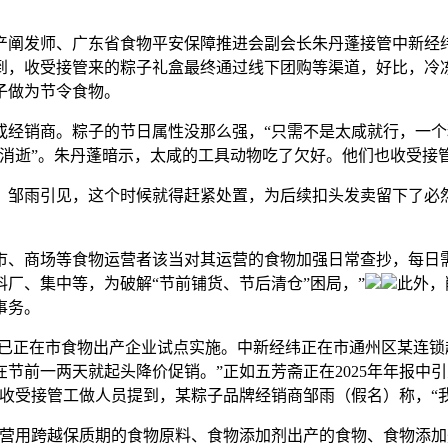
产阐发师、广东省食物平安保障推进会副会长朱丹蓬接管中新经
提到，收受接管来的粽子礼盒最终通过线下团购等渠道，好比，
子做为节令食物。
销商。粽子的节日属性没那么强，“只需不是太咸就行，一个
“消逝”。朱丹蓬暗示，太咸的工具动物吃了欠好。他们也收受接
雨引见，这个时候就得赶紧处置，为后续扣头发卖留下了必然
、商场等食物运营者该当对其运营的食物加强日常查抄，每日需
厂、集中等，为破解“节前铺货、节后清仓”困局，”
此外，
事务。
已正在市食物出产企业试点实施。中新经纬正在市通州区某连锁
节前一两天就起头降价促销。”正如五芳斋正在2025年年报中
物收受接管工做人员提到，某粽子品牌经销商邹雨（假名）称，“
用跨越保质期的食物原料、食物添加剂出产的食物、食物添加