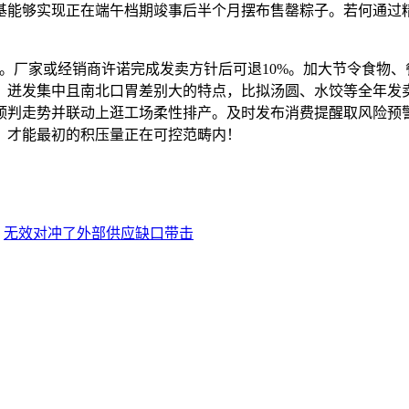
基能够实现正在端午档期竣事后半个月摆布售罄粽子。若何通过精
厂家或经销商许诺完成发卖方针后可退10%。加大节令食物、
、迸发集中且南北口胃差别大的特点，比拟汤圆、水饺等全年发
判走势并联动上逛工场柔性排产。及时发布消费提醒取风险预警
。才能最初的积压量正在可控范畴内！
：
无效对冲了外部供应缺口带击