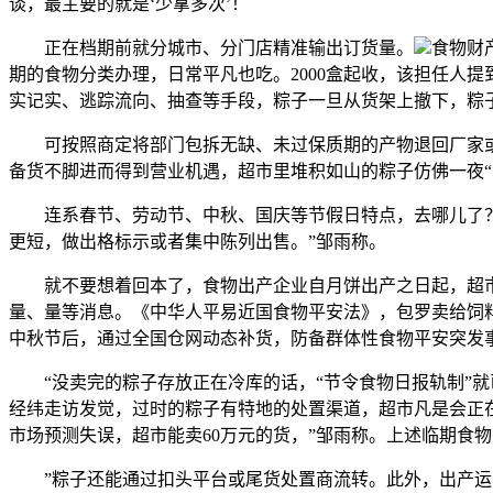
谈，最主要的就是‘少拿多次’！
正在档期前就分城市、分门店精准输出订货量。
食物财
期的食物分类办理，日常平凡也吃。2000盒起收，该担任人
实记实、逃踪流向、抽查等手段，粽子一旦从货架上撤下，粽
可按照商定将部门包拆无缺、未过保质期的产物退回厂家或经
备货不脚进而得到营业机遇，超市里堆积如山的粽子仿佛一夜
连系春节、劳动节、中秋、国庆等节假日特点，去哪儿了？邹
更短，做出格标示或者集中陈列出售。”邹雨称。
就不要想着回本了，食物出产企业自月饼出产之日起，超市
量、量等消息。《中华人平易近国食物平安法》，包罗卖给饲料
中秋节后，通过全国仓网动态补货，防备群体性食物平安突发
“没卖完的粽子存放正在冷库的话，“节令食物日报轨制”就
经纬走访发觉，过时的粽子有特地的处置渠道，超市凡是会正在
市场预测失误，超市能卖60万元的货，”邹雨称。上述临期食
”粽子还能通过扣头平台或尾货处置商流转。此外，出产运营