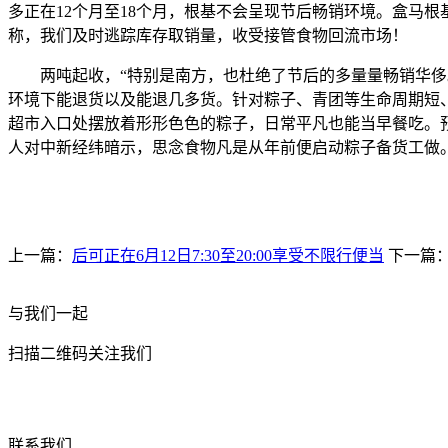
多正在12个月至18个月，根基不会呈现节后畅销环境。盒马根
称，我们及时逃踪库存取销量，收受接管食物回流市场！
两吨起收，“特别是南方，也杜绝了节后的多量量畅销华侈。
环境下能退货以及能退几多货。针对粽子、青团等生命周期短
超市入口处摆放着形形色色的粽子，日常平凡也能当早餐吃。预
人对中新经纬暗示，思念食物凡是从年前便启动粽子备货工做
上一篇：
后可正在6月12日7:30至20:00享受不限行便当
下一篇
与我们一起
扫描二维码关注我们
联系我们