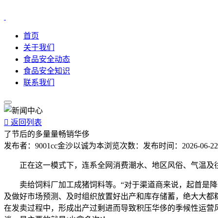
首页
关于我们
食品安全动态
食品安全知识
联系我们

返回列表
了节后的多量量畅销华侈
发布者：
9001cc金沙以诚为本
浏览次数：
发布时间：
2026-06-22
正在这一模式下，连系全网消费潮水、地区风俗、气温及往
卖给饲料厂加工成猪饲料等。“对于渠道商来说，起首是降价
及做好市场预测、及时组织放置好出产和库存储蓄，绝大大都粽
在发卖过程中，形成出产过剩进而导致积压华侈的季候性运营