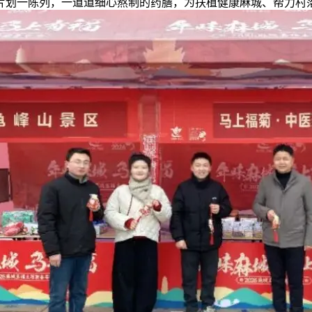
划一陈列，一道道细心熬制的药膳，为扶植健康麻城、帮力村