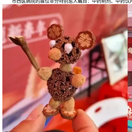
市西医病院的展位非分特别惹人瞩目：中药制剂、中药饮片