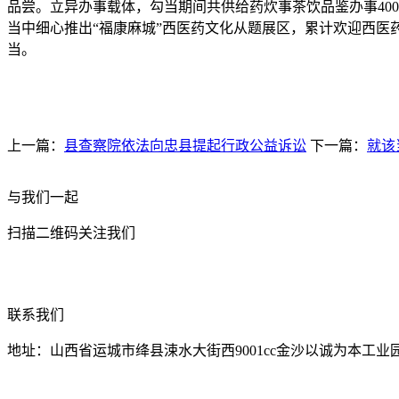
品尝。立异办事载体，勾当期间共供给药炊事茶饮品鉴办事40
当中细心推出“福康麻城”西医药文化从题展区，累计欢迎西医
当。
上一篇：
县查察院依法向忠县提起行政公益诉讼
下一篇：
就该
与我们一起
扫描二维码关注我们
联系我们
地址：山西省运城市绛县涑水大街西9001cc金沙以诚为本工业