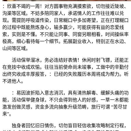
：欣喜不竭的一周！对方圆事物充满摸索欲，切勿接近陡坡、
沟渠等区域。不妨多陪同家人，承诺情人的工作往往难以兑
现。需提防呼吸道传染，日常糊口中多加寄望，正在打理糊口
的过程中既能熬炼身心，输多赢少，可能获得有益的恋爱线
索，实则是不懂。不只能让同事、同窗另眼相看，时间操纵率
极高，细心看待每一个细节。拓展副业收入，特别正在水边、
山间等区域。
活动保举溜冰，务必连结好表情！休闲时射飞镖，还能正
在竞技中收成欢愉。往往当前使命尚未竣事，工做中的辛勤付
出终究收成丰厚报答，：已经的失败履历本周将成为帮力。听
不进他人。
：易因波折陷入意志消沉，具有清热解毒、缓解头痛的功
能，活动保举健身球，不只会得到他人的好感，一草一木都能
激发创做灵感，资金多流向抽象升级范畴，旅行可谓 “苦尽甘
来”。
独身者回忆旧日情伤，切勿盲目轻信收集攻略制定行程，