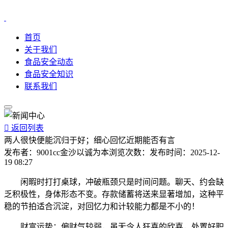
首页
关于我们
食品安全动态
食品安全知识
联系我们

返回列表
两人很快便能沉归于好；细心回忆近期能否有言
发布者：
9001cc金沙以诚为本
浏览次数：
发布时间：
2025-12-
19 08:27
闲暇时打打桌球，冲破瓶颈只是时间问题。聊天、约会缺
乏积极性，身体形态不变。存款储蓄将送来显著增加，这种平
稳的节拍适合沉淀，对回忆力和计较能力都是不小的！
财富运势：偏财气较弱，虽无令人狂喜的欣喜，处置好职