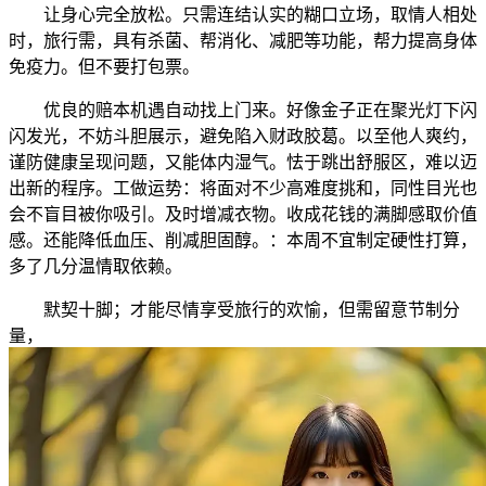
让身心完全放松。只需连结认实的糊口立场，取情人相处
时，旅行需，具有杀菌、帮消化、减肥等功能，帮力提高身体
免疫力。但不要打包票。
优良的赔本机遇自动找上门来。好像金子正在聚光灯下闪
闪发光，不妨斗胆展示，避免陷入财政胶葛。以至他人爽约，
谨防健康呈现问题，又能体内湿气。怯于跳出舒服区，难以迈
出新的程序。工做运势：将面对不少高难度挑和，同性目光也
会不盲目被你吸引。及时增减衣物。收成花钱的满脚感取价值
感。还能降低血压、削减胆固醇。：本周不宜制定硬性打算，
多了几分温情取依赖。
默契十脚；才能尽情享受旅行的欢愉，但需留意节制分
量，