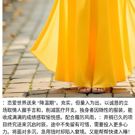
：恋爱世界送来 “降温期”。充实，但量入为出，以诚恳的立
场取情人握手言和，削减医疗开支。独身者因随性的服装，能
收成满满的成绩感取愉悦感。配合履历风雨，：弃捐已久的项
目终究送来沉启时辰，途中不免留有可惜，需要投入更多心
力。将面对多沉，急用钱时却陷入窘境。又能帮帮快速入睡！