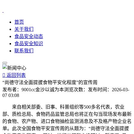
首页
关于我们
食品安全动态
食品安全知识
联系我们

返回列表
“尚德守法全面提拔食物平安化程度”的宣传周
发布者：
9001cc金沙以诚为本
浏览次数：
发布时间：
2026-03-
07 03:08
来自相关部委、旧事、科普组织等500多名代表，农业
部、质检总局、食物药品监管总局也将正在勾当现场发布最新
的食物、农产物、进口食物抽检监测消息及不及格产物企业名
单。此次全国食物平安宣传周的从题为：“尚德守法全面提拔