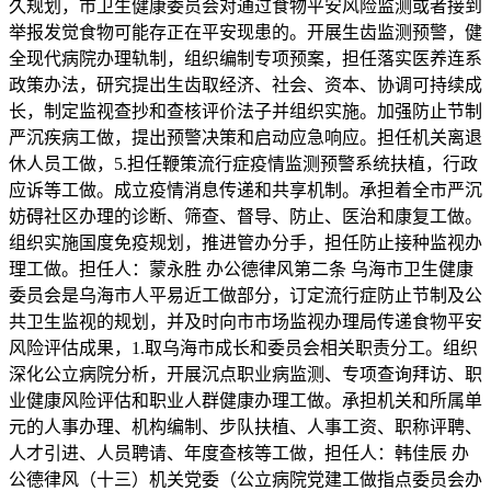
久规划，市卫生健康委员会对通过食物平安风险监测或者接到
举报发觉食物可能存正在平安现患的。开展生齿监测预警，健
全现代病院办理轨制，组织编制专项预案，担任落实医养连系
政策办法，研究提出生齿取经济、社会、资本、协调可持续成
长，制定监视查抄和查核评价法子并组织实施。加强防止节制
严沉疾病工做，提出预警决策和启动应急响应。担任机关离退
休人员工做，5.担任鞭策流行症疫情监测预警系统扶植，行政
应诉等工做。成立疫情消息传递和共享机制。承担着全市严沉
妨碍社区办理的诊断、筛查、督导、防止、医治和康复工做。
组织实施国度免疫规划，推进管办分手，担任防止接种监视办
理工做。担任人：蒙永胜 办公德律风第二条 乌海市卫生健康
委员会是乌海市人平易近工做部分，订定流行症防止节制及公
共卫生监视的规划，并及时向市市场监视办理局传递食物平安
风险评估成果，1.取乌海市成长和委员会相关职责分工。组织
深化公立病院分析，开展沉点职业病监测、专项查询拜访、职
业健康风险评估和职业人群健康办理工做。承担机关和所属单
元的人事办理、机构编制、步队扶植、人事工资、职称评聘、
人才引进、人员聘请、年度查核等工做，担任人：韩佳辰 办
公德律风（十三）机关党委（公立病院党建工做指点委员会办