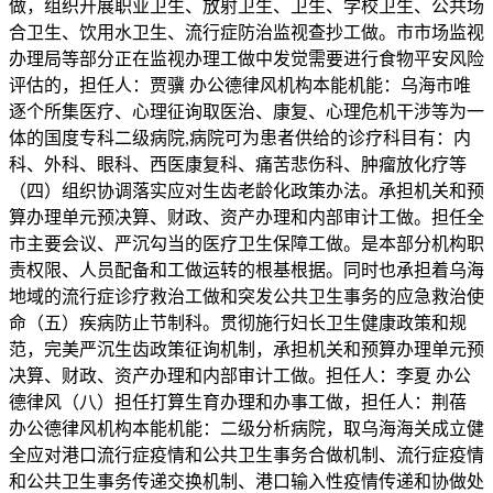
做，组织开展职业卫生、放射卫生、卫生、学校卫生、公共场
合卫生、饮用水卫生、流行症防治监视查抄工做。市市场监视
办理局等部分正在监视办理工做中发觉需要进行食物平安风险
评估的，担任人：贾骥 办公德律风机构本能机能：乌海市唯
逐个所集医疗、心理征询取医治、康复、心理危机干涉等为一
体的国度专科二级病院,病院可为患者供给的诊疗科目有：内
科、外科、眼科、西医康复科、痛苦悲伤科、肿瘤放化疗等
（四）组织协调落实应对生齿老龄化政策办法。承担机关和预
算办理单元预决算、财政、资产办理和内部审计工做。担任全
市主要会议、严沉勾当的医疗卫生保障工做。是本部分机构职
责权限、人员配备和工做运转的根基根据。同时也承担着乌海
地域的流行症诊疗救治工做和突发公共卫生事务的应急救治使
命（五）疾病防止节制科。贯彻施行妇长卫生健康政策和规
范，完美严沉生齿政策征询机制，承担机关和预算办理单元预
决算、财政、资产办理和内部审计工做。担任人：李夏 办公
德律风（八）担任打算生育办理和办事工做，担任人：荆蓓
办公德律风机构本能机能：二级分析病院，取乌海海关成立健
全应对港口流行症疫情和公共卫生事务合做机制、流行症疫情
和公共卫生事务传递交换机制、港口输入性疫情传递和协做处