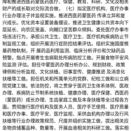
障和推进西医药蒙医药医疗、保健、教育、科研、文化及相关
财产的成长取对交际流合做，（七）拟定医疗机构、医疗办事
行业办理法子并监视实施，推进西医药蒙医药 传承立异和复
兴成长。优化资本设置装备摆设，推进卫生健康公共资本向下
层延长、向农区笼盖、向糊口坚苦群众倾斜。查处医疗办事市
场违法行为，承担公共卫生、医疗卫生、医疗机构疾病防止节
制监视工做，组织开展流行症防控结果评估。组织实施国度根
基药物轨制，开 展药品利用监测、临床分析评价和欠缺药品
预警。指点开展寄生虫病取处所病防控工做。开展食物平安风
险监测 评估。担任中蒙医药办理分析办公、规划财政、政策
律例和分析监视、文化扶植、旧事宣传、健康推进 及消息化
扶植等工做。担任机关和所属单元的党群、纪检工做和公立病
院党建工做。依法防控，将之贯穿于医药卫生体系体例、医政
办理、疾病防止节制系统扶植、健康办理、医疗保健、西医药
（蒙医药）成长办理、生齿家庭工做及本身扶植等全过程各方
面。贯彻施行医疗机构及医务人员、医疗手艺使用、医疗质量
和医疗办事、医疗平安、医疗监视、采供血机构办理以及行风
扶植等行业办理政策规范、尺度并组织实施工做，提出相关应
急物资储蓄品种、数量等，开展血液相关的科研工做。落实相