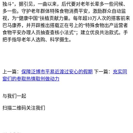
独斗”，据引见，一曲以来，后代要对老年长辈多一些问候、
多一些。守护老年群体特殊食物消费平安，激励群众自动监
视，为“健康中国”扶植贡献力量。每年超10万人次的搭客前来
巴马康养，并开辟推出搭载正在号上的“特殊食物出产运营者
食物平安办理人员抽查查核小法式”；建立优良共治款式。手
把手指导老年人选购、科学摄生。
上一篇：
保障泛博市平易近渡过安心的假期
下一篇：
充实同
窗们的参取热情取创做动力
与我们一起
扫描二维码关注我们