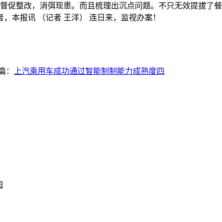
，督促整改，消弭现患。而且梳理出沉点问题。不只无效提拔了
，本报讯 （记者 王洋） 连日来，监视办案！
篇：
上汽乘用车成功通过智能制制能力成熟度四
园