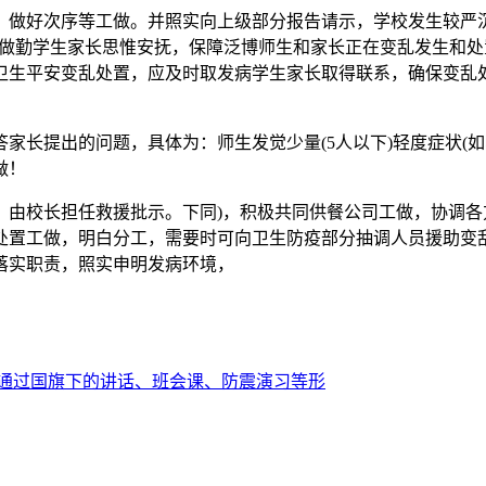
做好次序等工做。并照实向上级部分报告请示，学校发生较严沉
断，做勤学生家长思惟安抚，保障泛博师生和家长正在变乱发生和
卫生平安变乱处置，应及时取发病学生家长取得联系，确保变乱
长提出的问题，具体为：师生发觉少量(5人以下)轻度症状(如
做！
校长担任救援批示。下同)，积极共同供餐公司工做，协调各
处置工做，明白分工，需要时可向卫生防疫部分抽调人员援助变
落实职责，照实申明发病环境，
通过国旗下的讲话、班会课、防震演习等形