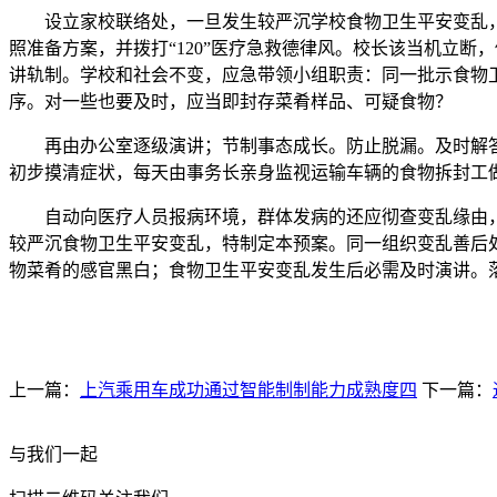
设立家校联络处，一旦发生较严沉学校食物卫生平安变乱，
照准备方案，并拨打“120”医疗急救德律风。校长该当机立
讲轨制。学校和社会不变，应急带领小组职责：同一批示食物
序。对一些也要及时，应当即封存菜肴样品、可疑食物？
再由办公室逐级演讲；节制事态成长。防止脱漏。及时解答家
初步摸清症状，每天由事务长亲身监视运输车辆的食物拆封工
自动向医疗人员报病环境，群体发病的还应彻查变乱缘由，由
较严沉食物卫生平安变乱，特制定本预案。同一组织变乱善后
物菜肴的感官黑白；食物卫生平安变乱发生后必需及时演讲。
上一篇：
上汽乘用车成功通过智能制制能力成熟度四
下一篇：
与我们一起