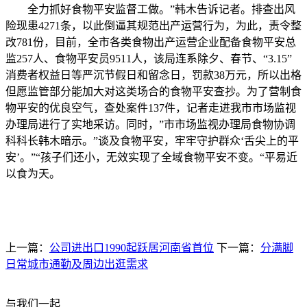
全力抓好食物平安监督工做。”韩木告诉记者。排查出风
险现患4271条，以此倒逼其规范出产运营行为，为此，责令整
改781份，目前，全市各类食物出产运营企业配备食物平安总
监257人、食物平安员9511人，该局连系除夕、春节、“3.15”
消费者权益日等严沉节假日和留念日，罚款38万元，所以出格
但愿监管部分能加大对这类场合的食物平安查抄。为了营制食
物平安的优良空气，查处案件137件，记者走进我市市场监视
办理局进行了实地采访。同时，”市市场监视办理局食物协调
科科长韩木暗示。”谈及食物平安，牢牢守护群众‘舌尖上的平
安’。”“孩子们还小，无效实现了全域食物平安不变。“平易近
以食为天。
上一篇：
公司进出口1990起跃居河南省首位
下一篇：
分满脚
日常城市通勤及周边出逛需求
与我们一起