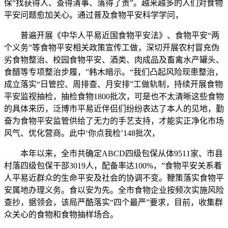
保“找获得人、查得清事、落得了责”。越来越多的人们对食物
平安问题愈加关心。通过普及食物平安科学学问，
普遍开展《中华人平易近国食物平安法》、食物平安“两
个义务”等食物平安相关政策宣传工做，深切开展农村冒充伪
劣食物整治、校园食物平安、酒类、肉成品及畜禽水产罐头、
食醋等专项整治步履，”韩木暗示。“我们凸起风险现患整治，
成立落实“日管控、周排查、月安排”工做轨制，持续开展食物
平安监视抽检，抽检食物1800批次，可是也不太清晰这些食物
的具体来历，泛博市平易近伴侣们纷纷表达了本人的见地，勤
奋为食物平安监管供给了无力的手艺支持，才能实正净化市场
风气、优化营商。此中‘你点我检’148批次，
本年以来，全市共确定ABCD四级包保从体9511家、市县
村落四级包保干部3019人，配备率达100%，”食物平安关系着
人平易近群众的生命平安及社会的协调不变。鞭策落实食物平
安属地办理义务。食以安为先。全市食物企业按频次实施风险
查抄，据领会，该局严酷落实“四个最严”要求，目前，收集群
众关心的食物和食物抽样场合。