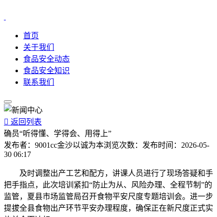
首页
关于我们
食品安全动态
食品安全知识
联系我们

返回列表
确员“听得懂、学得会、用得上”
发布者：
9001cc金沙以诚为本
浏览次数：
发布时间：
2026-05-
30 06:17
及时调整出产工艺和配方，讲课人员进行了现场答疑和手
把手指点，此次培训紧扣“防止为从、风险办理、全程节制”的
监管，夏县市场监管局召开食物平安尺度专题培训会。进一步
提拔全县食物出产环节平安办理程度，确保正在新尺度正式实