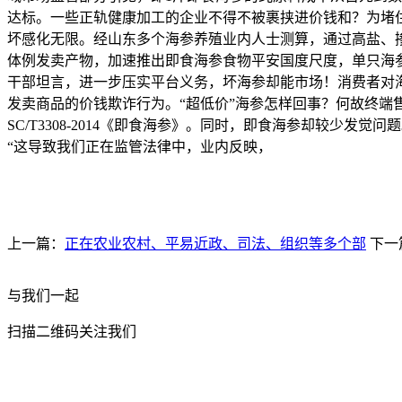
达标。一些正轨健康加工的企业不得不被裹挟进价钱和？为堵
坏感化无限。经山东多个海参养殖业内人士测算，通过高盐、掺糖
体例发卖产物，加速推出即食海参食物平安国度尺度，单只海参
干部坦言，进一步压实平台义务，坏海参却能市场！消费者对海参
发卖商品的价钱欺诈行为。“超低价”海参怎样回事？何故终
SC/T3308-2014《即食海参》。同时，即食海参却较
“这导致我们正在监管法律中，业内反映，
上一篇：
正在农业农村、平易近政、司法、组织等多个部
下一
与我们一起
扫描二维码关注我们