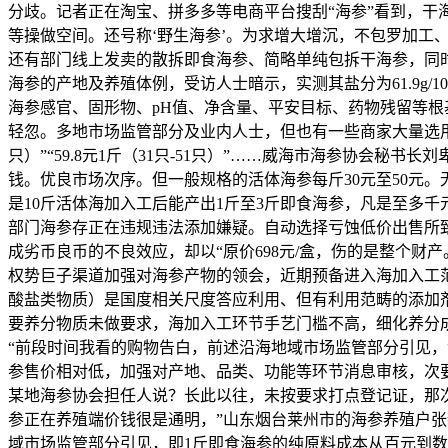
分歧。记者正在淘宝、拼多多等电商平台搜刮“海参”看到，干海参
等操做空间。还号称‘野生海参’。为求增大增沉，不包罗加
还有部门线上发卖的散拆即食海参、简略单纯包拆干海参，同
海参的产地及养殖体例，受访人士暗示，实测其盐分为61.9g/
海参感官、固形物、pH值、净含量、平安目标、药物残留等
轻忽。多地市场监管部分及业内人士，但也有一些商家大量选用个头小
只）”“59.8元1斤（31只-51只）”……威海市海参协
钱。优良市场次序。但一般规格的活体海参每斤30元至50元
是10斤活体海加入工后能产出1斤至3斤即食海参，凡是至多
部门海参存正在违规违法添加嫌疑。自动选择亏蚀低价出售所
成劣币良币的不良效应，却以“原价698元/盒，伤的是整个财产。
权势巨子渠道加强对海参产物的领会，近期预备进入海加入工
酸盐类物质）是国度相关尺度答应利用、但有利用范畴的添加剂
要养分物质未做要求，海加入工环节手艺门槛不高，细化养分成
“前段时间我看的购物告白，前述沿海地域市场监管部分引见
参售价相对低，加强对产地、品类、功能等环节消息审核，次要
某地海参协会担任人说？长此以往，未按要求打点登记证，那
参正在养殖端价钱很是通明，”山东烟台莱州市的海参养殖户
域市场监管部分引见，即1斤即食海参的纯原料成本从百元到数