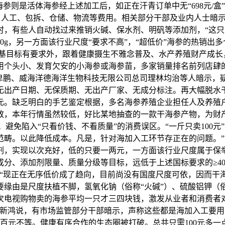
则是活体海参经上述加工后，如正在汗青订单中无“698元/盒”
工、人工、包拆、仓储、物流等费用。相关部分干部及业内人士暗
时，有些人自动找过来推销火碱、保水剂、明矾等添加剂，“这
100g，另一方面该行业尺度“要求不高”，“超低价”海参的热销出
根基目标有要求外，跟着健康摄生不雅念普及、水产养殖财产成长
、发育欠安的小海参或海参苗，多家销量排名前列店肆的即食海参标价“
会秘书长刘卑鹏、威海洋德海洋生物科技无限公司总司理林均治等人暗
。无出产日期、无保质期、无出产厂家、无成分标注。再大幅脱
千元。缺乏明白的手艺鉴定根据，多名海参养殖企业担任人及养殖户
致，本年行情虽然较低，好比某地抽查的一款干海参产物，为财
避免陷入“只看价钱、不看质量”的消费误区。“一斤只卖100元”“
范畴。以此降低成本。凡是，针对海加入工环节存正在的问题。
，实现以次充好，低的只要一两元，一方面该行业尺度属于保举
分、添加剂限量、质量分级等目标，远低于上述国标要求的≥40
，“现正在无序低价成了趋向，目前尚没有国度尺度可依，因而干
缘由是尺度扶植不脚，氢氧化钠（俗称“火碱”）、硫酸铝钾（俗
次电视购物卖的海参平均一只才三四块钱，激发从业者和消费者
张新鸿说，有市场监管部分干部暗示，声称这些都是海加入工要用
百元不等。健康有序合作的生态圈被打破。总共只需100元多