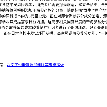
住食物平安风险现患，消费者也需要擦亮眼睛，建立全品类、全
等体例报酬添加干海参产物的分量，随便标榜“野生”“原产地”“辽
的原料成本约为8元至12元。正在对即食海参养分成分鉴定、添
及其成品需求日益增加。远高于相关国度尺度的干海参盐分该当≤
端售价会取养殖端成本较着倒挂？记者进行了查询拜访。记者查询
少发觉问题。正在日常查抄中发觉部门从播、商家强调海参养分功能，
篇：
及文字也能够添加删除等编纂操做