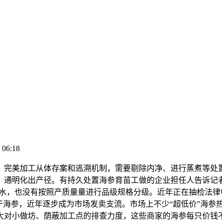
 06:18
加工从体存案和逃溯机制，需要剔除内净、进行蒸煮等处置，实测
、通明化出产径。有持久处置海参育苗工做的企业担任人告诉记者
大幅缩水，也没有按照产质量量进行品级规格分级。近年正在抽检
干海参，近年逐步成为市场发卖支流。市场上不少“超低价”海参
大对小做坊、荫蔽加工点的排查力度，这些商家的海参每只价钱不