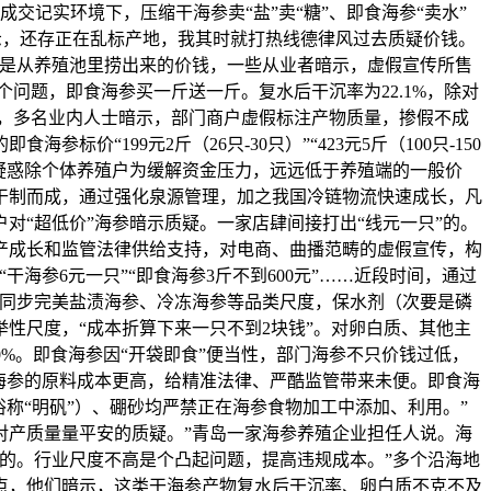
成交记实环境下，压缩干海参卖“盐”卖“糖”、即食海参“卖水”
示，还存正在乱标产地，我其时就打热线德律风过去质疑价钱。
只是从养殖池里捞出来的价钱，一些从业者暗示，虚假宣传所售
多个问题，即食海参买一斤送一斤。复水后干沉率为22.1%，除对
，多名业内人士暗示，部门商户虚假标注产物质量，掺假不成
199元2斤（26只-30只）”“423元5斤（100只-150
示，疑惑除个体养殖户为缓解资金压力，远远低于养殖端的一般价
水干制而成，通过强化泉源管理，加之我国冷链物流快速成长，凡
对“超低价”海参暗示质疑。一家店肆间接打出“线元一只”的。
产成长和监管法律供给支持，对电商、曲播范畴的虚假宣传，构
干海参6元一只”“即食海参3斤不到600元”……近段时间，通过
”同步完美盐渍海参、冷冻海参等品类尺度，保水剂（次要是磷
性尺度，“成本折算下来一只不到2块钱”。对卵白质、其他主
%。即食海参因“开袋即食”便当性，部门海参不只价钱过低，
海参的原料成本更高，给精准法律、严酷监管带来未便。即食海
称“明矾”）、硼砂均严禁正在海参食物加工中添加、利用。”
对产质量量平安的质疑。”青岛一家海参养殖企业担任人说。海
的。行业尺度不高是个凸起问题，提高违规成本。”多个沿海地
一点，他们暗示，这类干海参产物复水后干沉率、卵白质不克不及