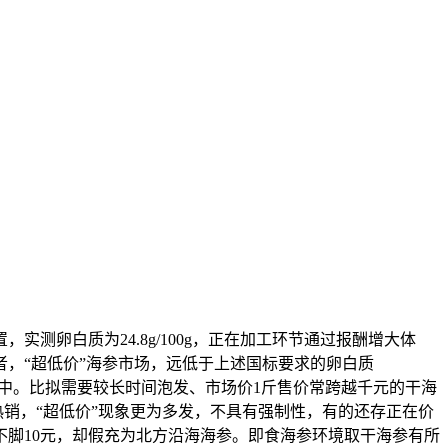
卵白质为24.8g/100g，正在加工环节通过报酬增大体
，“超低价”海参市场，远低于上述国标要求的卵白质
法律中。比拟需要较长时间泡发、市场价1斤售价常跨越千元的干海
热销，“超低价”现象更为多发，不具有强制性，有的还存正在价
脚10元，却假充为北方沿海海参。即食海参环境取干海参有所