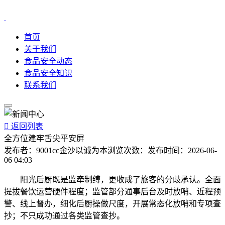
首页
关于我们
食品安全动态
食品安全知识
联系我们

返回列表
全方位建牢舌尖平安屏
发布者：
9001cc金沙以诚为本
浏览次数：
发布时间：
2026-06-
06 04:03
阳光后厨既是监牵制缚，更收成了旅客的分歧承认。全面
提拔餐饮运营硬件程度；监管部分通事后台及时放哨、近程预
警、线上督办，细化后厨操做尺度，开展常态化放哨和专项查
抄；不只成功通过各类监管查抄。