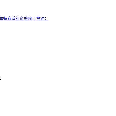
童餐赛道的企敲响了警钟：
园